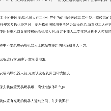
工业的开展,
码垛机器人
在工业生产中的使用越来越高.其中使用率较高的
行安装及搬运物料时，要严格依照说明书所述办法操作,以防造成工人伤害
用起重机或叉车转移码垛机器人时,肯定不能人工支撑码垛机器人控制箱
移中不要趴在码垛机器人上或站在提起的码垛机器人下方.
备进行前,请断开空制器电源.
1
2
安装码垛机器人前,先确认设备及周围环境情况
保安装位置无易燃易爆、腐蚀性液体和气体
装位置有充足的机器人运动空间，并安装围栏