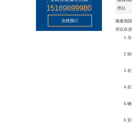
15169899980
所以
在线预订
随着我国
所以在进
1.当使
2.转
3.在设
4.在
5.确
6.安