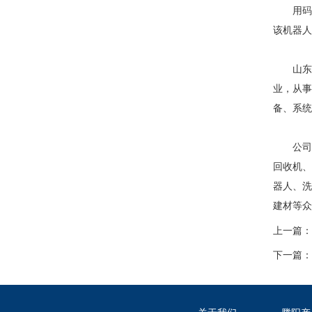
用
码
该机器人
山东腾
业，从事
备、系统
公司具
回收机、
器人、洗
建材等众
上一篇：
下一篇：