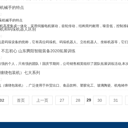
机械手的特点
02
机械手的特点
机高度集成一体化，采用伺服电机驱动，齿轮传动，结构简约耐用，噪音低，控制准
机和码垛机器人区别
26
码垛设备的统称，它有高位码垛机、码垛机器人、立柱机器人、坐标机器等，它们
 不忘初心 山东腾阳智能装备2020拓展训练
12
有强的个人，只有强的团队！国庆节期间，公司销售精英组织了团队拓展训练活动,本
缠绕包装机）七大系列
1
2
22
缠绕包装机），广泛使用于外贸出口、食品饮料、塑胶化工、玻璃陶瓷、机电铸件
29
02
首页
上一页
27
28
30
31