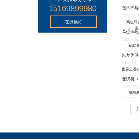
15169899980
高位码垛
2020-11-
在线预订
高位码垛
1、 主
高位码垛
2020-10-
码垛机是
以梦为马
2020-10-
世界上没
缠绕机（
2020-09-
缠绕机（
2