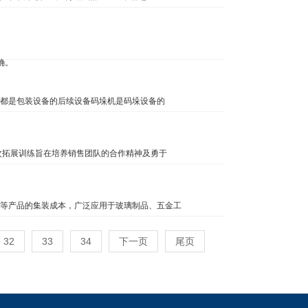
确。
都是包装设备的后续设备码垛机是码垛设备的
次拓展训练旨在培养销售团队的合作精神及勇于
等产品的集装成本，广泛应用于玻璃制品、五金工
32
33
34
下一页
尾页