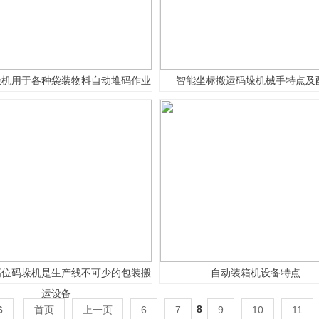
垛机用于各种袋装物料自动堆码作业
智能坐标搬运码垛机械手特点及
1
2
高位码垛机是生产线不可少的包装搬
自动装箱机设备特点
运设备
8
6
首页
上一页
6
7
9
10
11